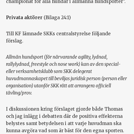
championat för alla hundar i allmänna hundsporter”.
Privata aktörer
(Bilaga 24:1)
Till KF lämnade SKKs centralstyrelse följande
förslag.
Allmän hundsport (för närvarande agility, lydnad,
rallylydnad, freestyle och nose work) kan av den special-
eller verksamhetsklubb som SKK delegerat
huvudmannaskapet till beviljas juridisk person (person eller
organisation) utanför SKK rätt att arrangera officiell
tävling/prov.
I diskussionen kring förslaget gjorde både Thomas
och jag inlägg i debatten där de positiva effekterna
belystes samt betydelsen i att varje huvudman ska
kunna avgöra vad som är bäst för den egna sporten.