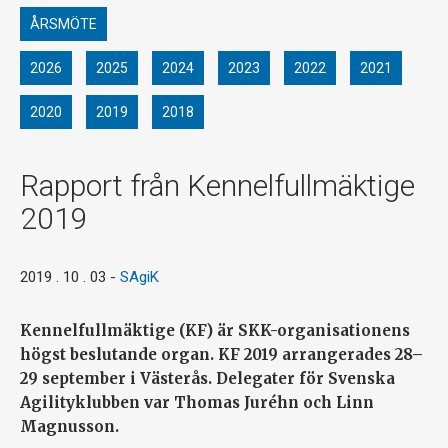
ÅRSMÖTE
2026
2025
2024
2023
2022
2021
2020
2019
2018
Rapport från Kennelfullmäktige
2019
2019 . 10 . 03
-
SAgiK
Kennelfullmäktige (KF) är SKK-organisationens
högst beslutande organ. KF 2019 arrangerades 28–
29 september i Västerås. Delegater för Svenska
Agilityklubben var Thomas Juréhn och Linn
Magnusson.