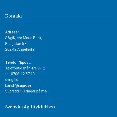
Kontakt
Adress:
SAgiK, c/o Maria Beck,
Brisgatan 5 F
262 42 Ängelholm
Telefon/Epost:
Telefontid mån-fre 9-12
tel: 0708-12 57 13
övrig tid
kansli@sagik.se
Svarstid 1-3 dagar på mail.
Svenska Agilityklubben