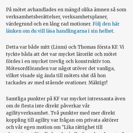
På mötet avhandlades en mängd olika ämnen så som
verksamhetsberättelser, verksamhetsplaner,
värdegrund och en lång rad motioner.
Följ den här
länken om du vill läsa handlingarna i sin helhet
.
Detta var både mitt (Linns) och Thomas första KF. Vi
tyckte båda att det var mycket lärorikt och mötet
fördes i en mycket trevlig och konstruktiv ton.
Mötesordföranden var något utöver det vanliga,
vilket visade sig ända till mötets slut då hon
tackades av med stående ovationer. Mäktigt!
Samtliga punkter på KF var mycket intressanta även
om de flesta inte direkt påverkar vår
agilityverksamhet. Två punkter med mer direkt
koppling till agility var frågan om privata aktörer
och vår egen motion om ”Lika rättighet till