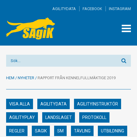
AGILITYDATA
FACEBOOK
INSTAGRAM
TOGG
MEN
HEM
/
NYHETER
/
RAPPORT FRÅN KENNELFULLMÄKTIGE 2019
VISA ALLA
AGILITYDATA
AGILITYINSTRUKTÖR
AGILITYPLAY
LANDSLAGET
PROTOKOLL
REGLER
SAGIK
SM
TÄVLING
UTBILDNING