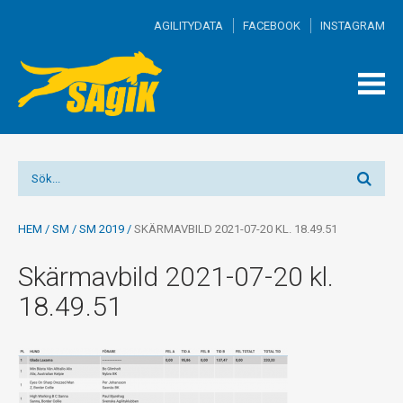
AGILITYDATA
FACEBOOK
INSTAGRAM
TOGG
MEN
HEM
/
SM
/
SM 2019
/
SKÄRMAVBILD 2021-07-20 KL. 18.49.51
Skärmavbild 2021-07-20 kl.
18.49.51