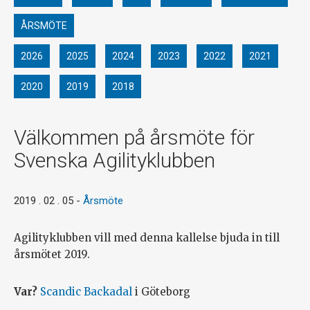
ÅRSMÖTE
2026
2025
2024
2023
2022
2021
2020
2019
2018
Välkommen på årsmöte för
Svenska Agilityklubben
2019 . 02 . 05
-
Årsmöte
Agilityklubben vill med denna kallelse bjuda in till
årsmötet 2019.
Var?
Scandic Backadal
i Göteborg