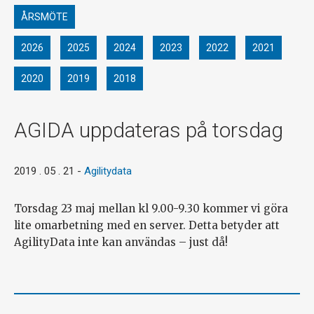
ÅRSMÖTE
2026
2025
2024
2023
2022
2021
2020
2019
2018
AGIDA uppdateras på torsdag
2019 . 05 . 21
-
Agilitydata
Torsdag 23 maj mellan kl 9.00-9.30 kommer vi göra
lite omarbetning med en server. Detta betyder att
AgilityData inte kan användas – just då!