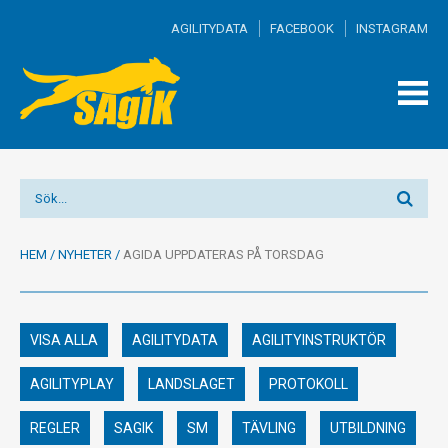
AGILITYDATA
FACEBOOK
INSTAGRAM
TOGG
MEN
HEM
/
NYHETER
/
AGIDA UPPDATERAS PÅ TORSDAG
VISA ALLA
AGILITYDATA
AGILITYINSTRUKTÖR
AGILITYPLAY
LANDSLAGET
PROTOKOLL
REGLER
SAGIK
SM
TÄVLING
UTBILDNING