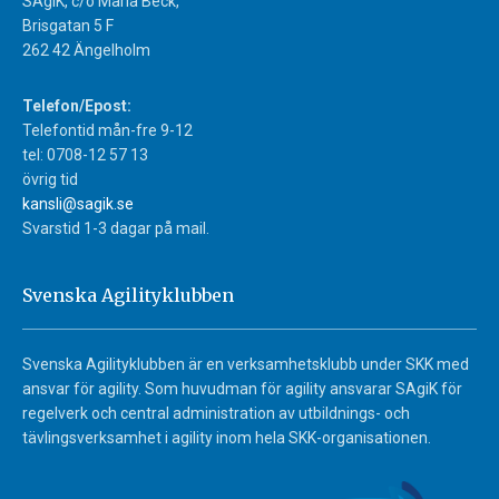
SAgiK, c/o Maria Beck,
Brisgatan 5 F
262 42 Ängelholm
Telefon/Epost:
Telefontid mån-fre 9-12
tel: 0708-12 57 13
övrig tid
kansli@sagik.se
Svarstid 1-3 dagar på mail.
Svenska Agilityklubben
Svenska Agilityklubben är en verksamhetsklubb under SKK med
ansvar för agility. Som huvudman för agility ansvarar SAgiK för
regelverk och central administration av utbildnings- och
tävlingsverksamhet i agility inom hela SKK-organisationen.