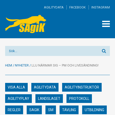
AGILITYDATA
FACEBOOK
INSTAGRAM
TOGG
MEN
HEM
/
NYHETER
/
LLU NÄRMAR SIG – PM OCH LIVESÄNDNING!
VISA ALLA
AGILITYDATA
AGILITYINSTRUKTÖR
AGILITYPLAY
LANDSLAGET
PROTOKOLL
REGLER
SAGIK
SM
TÄVLING
UTBILDNING