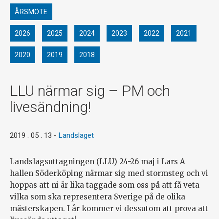
ÅRSMÖTE
2026
2025
2024
2023
2022
2021
2020
2019
2018
LLU närmar sig – PM och
livesändning!
2019 . 05 . 13
-
Landslaget
Landslagsuttagningen (LLU) 24-26 maj i Lars A
hallen Söderköping närmar sig med stormsteg och vi
hoppas att ni är lika taggade som oss på att få veta
vilka som ska representera Sverige på de olika
mästerskapen. I år kommer vi dessutom att prova att