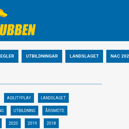
REGLER
UTBILDNINGAR
LANDSLAGET
NAC 202
AGILITYPLAY
LANDSLAGET
NG
UTBILDNING
ÅRSMÖTE
2020
2019
2018