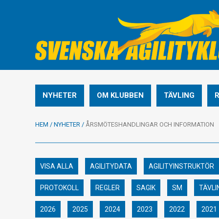
NYHETER
OM KLUBBEN
TÄVLING
HEM
/
NYHETER
/
ÅRSMÖTESHANDLINGAR OCH INFORMATION
VISA ALLA
AGILITYDATA
AGILITYINSTRUKTÖR
PROTOKOLL
REGLER
SAGIK
SM
TÄVLI
2026
2025
2024
2023
2022
2021