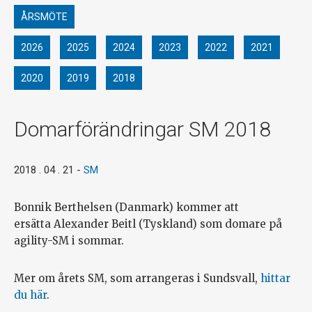
ÅRSMÖTE
2026
2025
2024
2023
2022
2021
2020
2019
2018
Domarförändringar SM 2018
2018 . 04 . 21
-
SM
Bonnik Berthelsen (Danmark) kommer att
ersätta
Alexander Beitl (Tyskland) som domare på
agility-SM i sommar.
Mer om årets SM, som arrangeras i Sundsvall,
hittar
du här
.