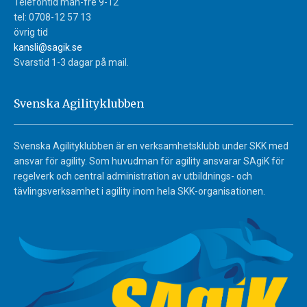
Telefontid mån-fre 9-12
tel: 0708-12 57 13
övrig tid
kansli@sagik.se
Svarstid 1-3 dagar på mail.
Svenska Agilityklubben
Svenska Agilityklubben är en verksamhetsklubb under SKK med
ansvar för agility. Som huvudman för agility ansvarar SAgiK för
regelverk och central administration av utbildnings- och
tävlingsverksamhet i agility inom hela SKK-organisationen.