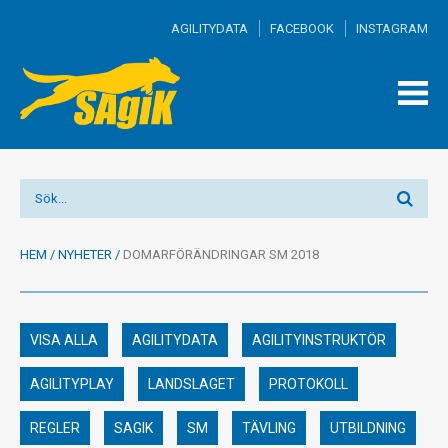
AGILITYDATA
FACEBOOK
INSTAGRAM
TOGG
MEN
HEM
/
NYHETER
/
DOMARFÖRÄNDRINGAR SM 2018
VISA ALLA
AGILITYDATA
AGILITYINSTRUKTÖR
AGILITYPLAY
LANDSLAGET
PROTOKOLL
REGLER
SAGIK
SM
TÄVLING
UTBILDNING