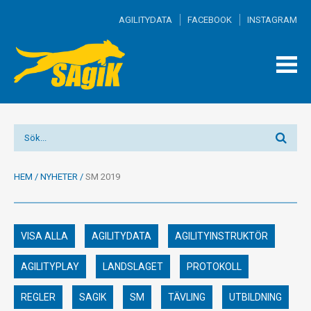
AGILITYDATA
FACEBOOK
INSTAGRAM
TOGG
MEN
HEM
/
NYHETER
/
SM 2019
VISA ALLA
AGILITYDATA
AGILITYINSTRUKTÖR
AGILITYPLAY
LANDSLAGET
PROTOKOLL
REGLER
SAGIK
SM
TÄVLING
UTBILDNING