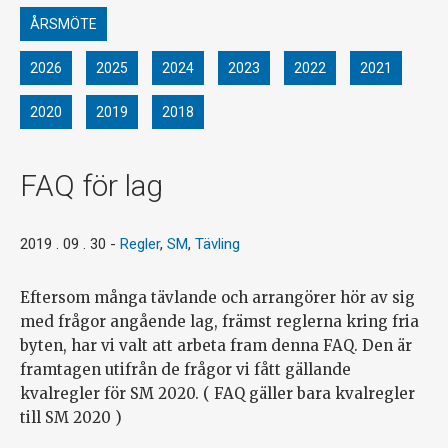
ÅRSMÖTE
2026
2025
2024
2023
2022
2021
2020
2019
2018
FAQ för lag
2019 . 09 . 30
-
Regler
,
SM
,
Tävling
Eftersom många tävlande och arrangörer hör av sig
med frågor angående lag, främst reglerna kring fria
byten, har vi valt att arbeta fram denna FAQ. Den är
framtagen utifrån de frågor vi fått gällande
kvalregler för SM 2020. ( FAQ gäller bara kvalregler
till SM 2020 )