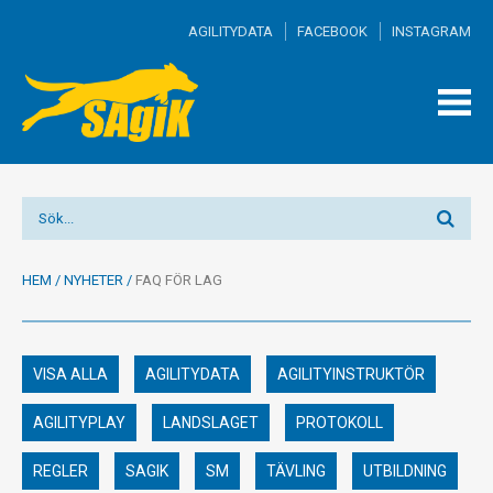
AGILITYDATA
FACEBOOK
INSTAGRAM
TOGG
MEN
HEM
/
NYHETER
/
FAQ FÖR LAG
VISA ALLA
AGILITYDATA
AGILITYINSTRUKTÖR
AGILITYPLAY
LANDSLAGET
PROTOKOLL
REGLER
SAGIK
SM
TÄVLING
UTBILDNING