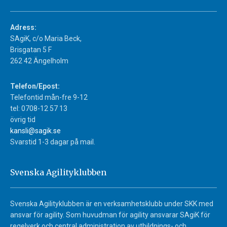
Adress:
SAgiK, c/o Maria Beck,
Brisgatan 5 F
262 42 Ängelholm
Telefon/Epost:
Telefontid mån-fre 9-12
tel: 0708-12 57 13
övrig tid
kansli@sagik.se
Svarstid 1-3 dagar på mail.
Svenska Agilityklubben
Svenska Agilityklubben är en verksamhetsklubb under SKK med
ansvar för agility. Som huvudman för agility ansvarar SAgiK för
regelverk och central administration av utbildnings- och