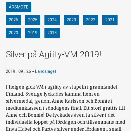
ÅRSMÖTE
2026
2025
2024
2023
2022
2021
2020
2019
2018
Silver på Agility-VM 2019!
2019 . 09 . 26
-
Landslaget
I helgen gick VM i agility av stapeln i grannlandet
Finland. Sverige lyckades kamma hem en
silvermedalj genom Anne Karlsson och Bonnie i
mediumklassen i söndagens final. Ett stort grattis till
Anne och Bonnie! De lyckades även ta silver i det
individuella loppet på lördagen och tillsammans med
Enya Habel och Partys silver under lördagen i small