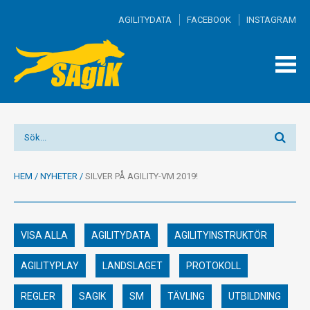
AGILITYDATA
FACEBOOK
INSTAGRAM
TOGG
MEN
HEM
/
NYHETER
/
SILVER PÅ AGILITY-VM 2019!
VISA ALLA
AGILITYDATA
AGILITYINSTRUKTÖR
AGILITYPLAY
LANDSLAGET
PROTOKOLL
REGLER
SAGIK
SM
TÄVLING
UTBILDNING