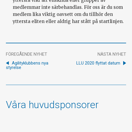
yttersta vikt att enskilda eller grupper av
medlemmar inte särbehandlas. För oss är du som
medlem lika viktig oavsett om du tillhör den
yttersta eliten eller aldrig har stått på startlinjen.
FÖREGÅENDE NYHET
NÄSTA NYHET
Agilityklubbens nya
LLU 2020 flyttat datum
styrelse
Våra huvudsponsorer