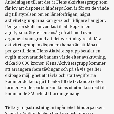
Anledningen till att det är Flens aktivitetsgrupp som
får lov att disponera hinderparken är för att de vände
sig till styrelsen om en låneförfrågan, något
aktivitetsgrupperna kan göra och tidigare har gjort.
Pengarna skulle användas till att köpa in en
agilitybana. Styrelsen ansåg då att med ovan
argument som grund att det var rimligare att låta
aktivitetsgruppen disponera banan än att låna ut
pengar till dem. Flens Aktivitetsgrupp betalar en
avgift motsvarande banans värde efter avskrivning,
cirka 50 000 kronor. Flens Aktivitetsgrupp kommer
att arrangera flera tävlingar och på så vis ges fler
ekipage möjlighet att tävla och startavgifterna
kommer de facto gå tillbaka till de tävlande i olika
former. Hinderparken kan lånas ut utan kostnad till
kommande SM och LLU-arrangemang
Tidtagningsutrustningen ingår
inte
i hinderparken.
Svenska Agilityklubben har kvar och förvarar