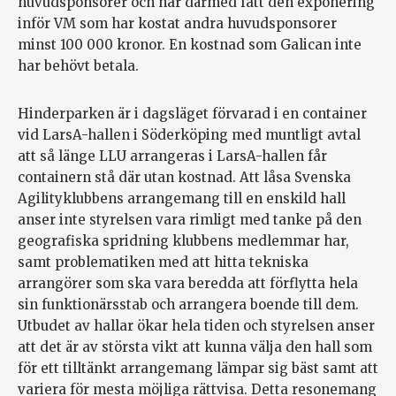
huvudsponsorer och har därmed fått den exponering
inför VM som har kostat andra huvudsponsorer
minst 100 000 kronor. En kostnad som Galican inte
har behövt betala.
Hinderparken är i dagsläget förvarad i en container
vid LarsA-hallen i Söderköping med muntligt avtal
att så länge LLU arrangeras i LarsA-hallen får
containern stå där utan kostnad. Att låsa Svenska
Agilityklubbens arrangemang till en enskild hall
anser inte styrelsen vara rimligt med tanke på den
geografiska spridning klubbens medlemmar har,
samt problematiken med att hitta tekniska
arrangörer som ska vara beredda att förflytta hela
sin funktionärsstab och arrangera boende till dem.
Utbudet av hallar ökar hela tiden och styrelsen anser
att det är av största vikt att kunna välja den hall som
för ett tilltänkt arrangemang lämpar sig bäst samt att
variera för mesta möjliga rättvisa. Detta resonemang