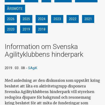
ÅRSMÖTE
2026
2025
2024
2023
2022
2021
2020
2019
2018
Information om Svenska
Agilityklubbens hinderpark
2019 . 03 . 08
-
SAgiK
Med anledning av den diskussion som uppstått kring
beslutet att låta en aktivitetsgrupp disponera
Svenska Agilityklubbens hinderpark vill styrelsen
redogöra djupare för bakgrund och resonemang
kring beslutet för att möta de funderingar som