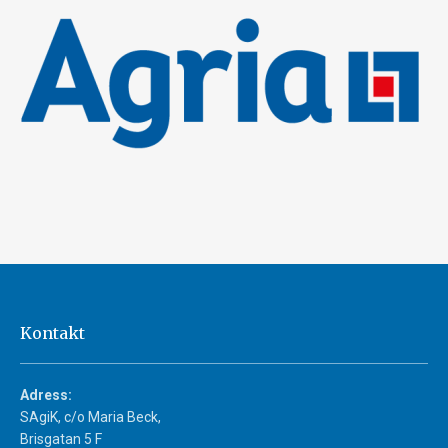
Kontakt
Adress:
SAgiK, c/o Maria Beck,
Brisgatan 5 F