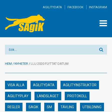
AGILITYDATA
FACEBOOK
INSTAGRAM
TOGG
MEN
HEM
/
NYHETER
/
LLU 2020 FLYTTAT DATUM
VISA ALLA
AGILITYDATA
AGILITYINSTRUKTÖR
AGILITYPLAY
LANDSLAGET
PROTOKOLL
REGLER
SAGIK
SM
TÄVLING
UTBILDNING