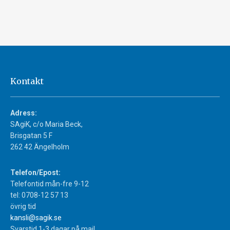
Kontakt
Adress:
SAgiK, c/o Maria Beck,
Brisgatan 5 F
262 42 Ängelholm
Telefon/Epost:
Telefontid mån-fre 9-12
tel: 0708-12 57 13
övrig tid
kansli@sagik.se
Svarstid 1-3 dagar på mail.