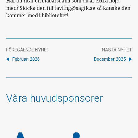
Har du ritat en blåbärsbana som du är extra nöjd
med? Skicka den till tavling@sagik.se så kanske den
kommer med i biblioteket!
FÖREGÅENDE NYHET
NÄSTA NYHET
Februari 2026
December 2025
Våra huvudsponsorer