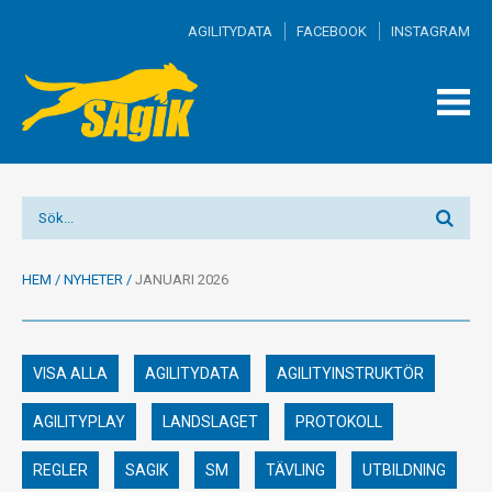
AGILITYDATA
FACEBOOK
INSTAGRAM
TOGG
MEN
HEM
/
NYHETER
/
JANUARI 2026
VISA ALLA
AGILITYDATA
AGILITYINSTRUKTÖR
AGILITYPLAY
LANDSLAGET
PROTOKOLL
REGLER
SAGIK
SM
TÄVLING
UTBILDNING