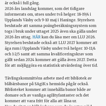
är också i full gång.
2026 års landslag kommer, som det tidigare
informerats om, utses under två helger: 18-19/4 i
Upplands Väsby och 9-10 maj i Haninge. Styrelsen
beslutade att samma poängberäkningssystem som
togs i bruk under uttaget 2025 även ska gälla under
2026 års uttag.
HÄR
kan du läsa mer om LLU 2026.
Styrelsen beslutade också att LLU 2027 kommer att
äga rum i Upplands Väsby under två helger: 10-11/4
och 1-2/5 samt att samma kvalificeringskrav som
gällt sedan 2024 kommer att gälla även 2027. Detta
för att möjliggöra en statistisk utvärdering över tid.
Tävlingskommitténs arbete med ett bibliotek av
blåbärsbanor på SAgiK:s hemsida pågår också.
Biblioteket kommer att innehålla banor både av
domare och av vanliga agilityfantaster och det
kommer att vara fritt för alla att låna ur.