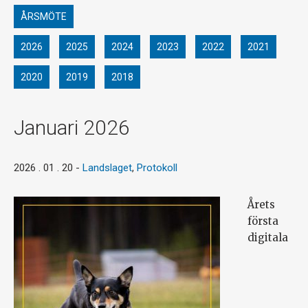
ÅRSMÖTE
2026
2025
2024
2023
2022
2021
2020
2019
2018
Januari 2026
2026 . 01 . 20
-
Landslaget
,
Protokoll
Årets
första
digitala