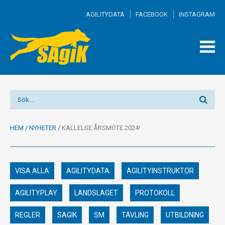
AGILITYDATA
FACEBOOK
INSTAGRAM
TOGG
MEN
HEM
/
NYHETER
/
KALLELSE ÅRSMÖTE 2024!
VISA ALLA
AGILITYDATA
AGILITYINSTRUKTÖR
AGILITYPLAY
LANDSLAGET
PROTOKOLL
REGLER
SAGIK
SM
TÄVLING
UTBILDNING