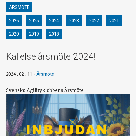
ÅRSMÖTE
2026
2025
2024
2023
2022
2021
2020
2019
2018
Kallelse årsmöte 2024!
2024 . 02 . 11
-
Årsmöte
Svenska Agilityklubbens Årsmöte