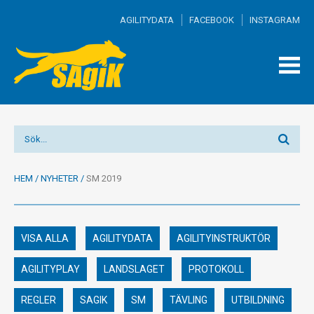
AGILITYDATA
FACEBOOK
INSTAGRAM
TOGG
MEN
HEM
/
NYHETER
/
SM 2019
VISA ALLA
AGILITYDATA
AGILITYINSTRUKTÖR
AGILITYPLAY
LANDSLAGET
PROTOKOLL
REGLER
SAGIK
SM
TÄVLING
UTBILDNING