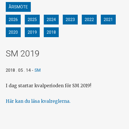
ÅRSMÖTE
2026
2025
2024
2023
2022
2021
2020
2019
2018
SM 2019
2018 . 05 . 14
-
SM
I dag startar kvalperioden för SM 2019!
Här kan du läsa kvalreglerna.