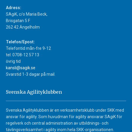
Adress:
SAgiK, c/o Maria Beck,
Brisgatan 5 F
262 42 Ängelholm
Telefon/Epost:
Telefontid mån-fre 9-12
tel: 0708-12 57 13
övrig tid
kansli@sagik.se
Svarstid 1-3 dagar på mail.
Svenska Agilityklubben
Svenska Agilityklubben är en verksamhetsklubb under SKK med
ansvar för agility. Som huvudman för agility ansvarar SAgiK för
regelverk och central administration av utbildnings- och
tävlingsverksamhet i agility inom hela SKK-organisationen.