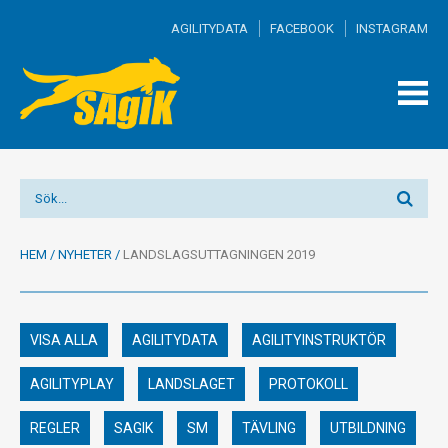
AGILITYDATA
FACEBOOK
INSTAGRAM
TOGG
MEN
HEM
/
NYHETER
/
LANDSLAGSUTTAGNINGEN 2019
VISA ALLA
AGILITYDATA
AGILITYINSTRUKTÖR
AGILITYPLAY
LANDSLAGET
PROTOKOLL
REGLER
SAGIK
SM
TÄVLING
UTBILDNING