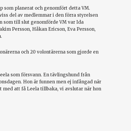
upp som planerat och genomfört detta VM.
 viss del av medlemmar i den förra styrelsen
 som till slut genomförde VM var Ida
akim Persson, Håkan Ericson, Eva Persson,
.
tionärerna och 20 volontärerna som gjorde en
Leela som försvann. En tävlingshund från
 onsdagen. Hon är funnen men ej infångad när
 med att få Leela tillbaka, vi avslutar när hon