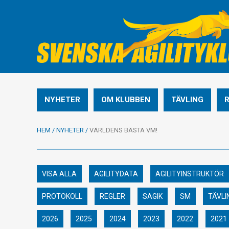
NYHETER
OM KLUBBEN
TÄVLING
HEM
/
NYHETER
/
VÄRLDENS BÄSTA VM!
VISA ALLA
AGILITYDATA
AGILITYINSTRUKTÖR
PROTOKOLL
REGLER
SAGIK
SM
TÄVLI
2026
2025
2024
2023
2022
2021