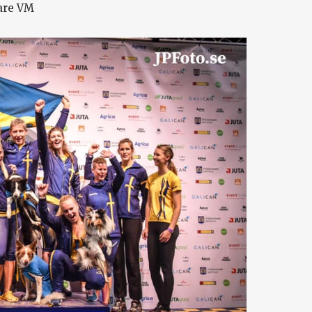
are VM