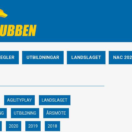
REGLER
UTBILDNINGAR
LANDSLAGET
NAC 202
AGILITYPLAY
LANDSLAGET
NG
UTBILDNING
ÅRSMÖTE
2020
2019
2018