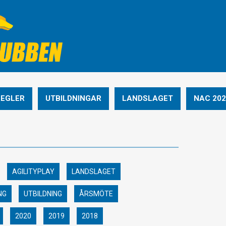
REGLER
UTBILDNINGAR
LANDSLAGET
NAC 202
AGILITYPLAY
LANDSLAGET
NG
UTBILDNING
ÅRSMÖTE
2020
2019
2018