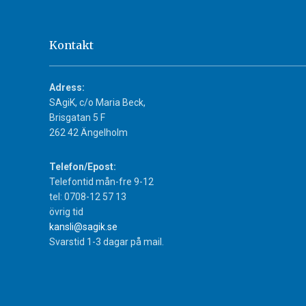
Kontakt
Adress:
SAgiK, c/o Maria Beck,
Brisgatan 5 F
262 42 Ängelholm
Telefon/Epost:
Telefontid mån-fre 9-12
tel: 0708-12 57 13
övrig tid
kansli@sagik.se
Svarstid 1-3 dagar på mail.