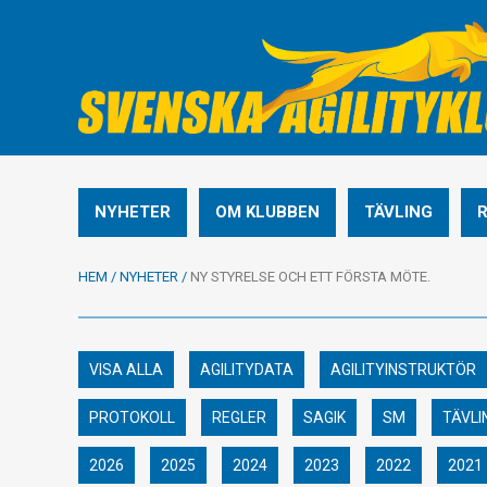
NYHETER
OM KLUBBEN
TÄVLING
HEM
/
NYHETER
/
NY STYRELSE OCH ETT FÖRSTA MÖTE.
VISA ALLA
AGILITYDATA
AGILITYINSTRUKTÖR
PROTOKOLL
REGLER
SAGIK
SM
TÄVLI
2026
2025
2024
2023
2022
2021