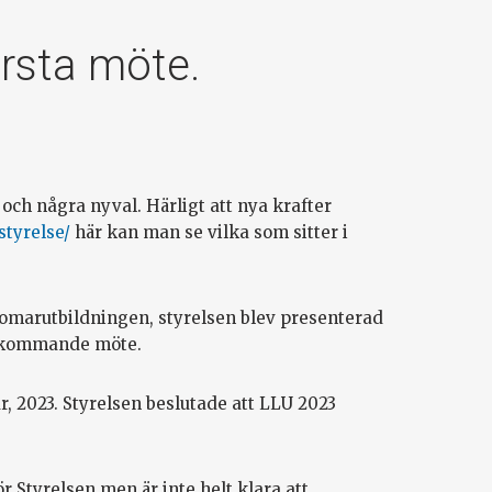
örsta möte.
 och några nyval. Härligt att nya krafter
styrelse/
här kan man se vilka som sitter i
domarutbildningen, styrelsen blev presenterad
på kommande möte.
, 2023. Styrelsen beslutade att LLU 2023
Styrelsen men är inte helt klara att