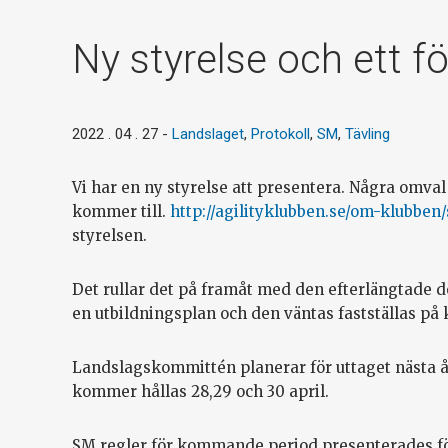
Ny styrelse och ett f
2022 . 04 . 27
-
Landslaget
,
Protokoll
,
SM
,
Tävling
Vi har en ny styrelse att presentera. Några omval
kommer till.
http://agilityklubben.se/om-klubben/
styrelsen.
Det rullar det på framåt med den efterlängtade 
en utbildningsplan och den väntas fastställas 
Landslagskommittén planerar för uttaget nästa år
kommer hållas 28,29 och 30 april.
SM regler för kommande period presenterades för 