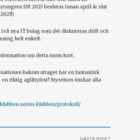
rrangera SM 2023 beslutas innan april är slut
2023!)
vå nya IT bolag som det diskuteras drift och
sning helt enkelt.
nformation om detta inom kort.
isationen bakom uttaget har en fantastisk
en riktig agilityfest! Styrelsen önskar alla
tyklubben.se/om-klubben/protokoll/
NÄSTA NYHET