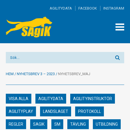
AGILITYDATA
FACEBOOK
INSTAGRAM
TOGG
MEN
HEM
/
NYHETSBREV 3 – 2023
/
NYHETSBREV_MAJ
VISA ALLA
AGILITYDATA
AGILITYINSTRUKTÖR
AGILITYPLAY
LANDSLAGET
PROTOKOLL
REGLER
SAGIK
SM
TÄVLING
UTBILDNING