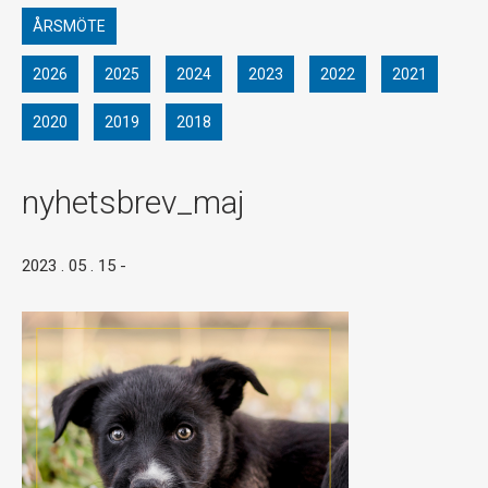
ÅRSMÖTE
2026
2025
2024
2023
2022
2021
2020
2019
2018
nyhetsbrev_maj
2023 . 05 . 15
-