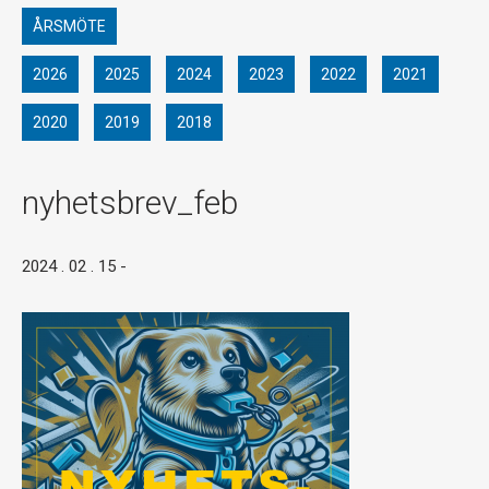
ÅRSMÖTE
2026
2025
2024
2023
2022
2021
2020
2019
2018
nyhetsbrev_feb
2024 . 02 . 15
-