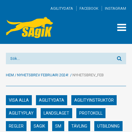
AGILITYDATA
FACEBOOK
INSTAGRAM
TOGG
MEN
HEM
/
NYHETSBREV FEBRUARI 2024!
/
NYHETSBREV_FEB
VISA ALLA
AGILITYDATA
AGILITYINSTRUKTÖR
AGILITYPLAY
LANDSLAGET
PROTOKOLL
REGLER
SAGIK
SM
TÄVLING
UTBILDNING