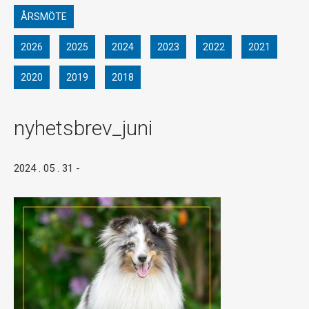
ÅRSMÖTE
2026
2025
2024
2023
2022
2021
2020
2019
2018
nyhetsbrev_juni
2024 . 05 . 31
-