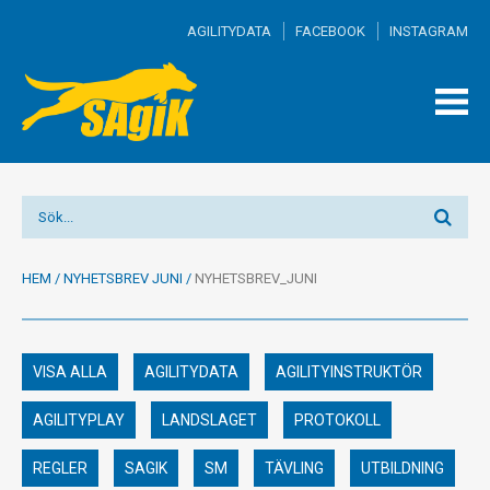
AGILITYDATA
FACEBOOK
INSTAGRAM
TOGG
MEN
HEM
/
NYHETSBREV JUNI
/
NYHETSBREV_JUNI
VISA ALLA
AGILITYDATA
AGILITYINSTRUKTÖR
AGILITYPLAY
LANDSLAGET
PROTOKOLL
REGLER
SAGIK
SM
TÄVLING
UTBILDNING