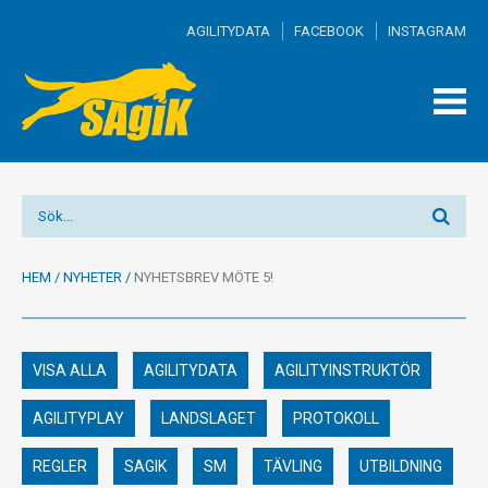
AGILITYDATA
FACEBOOK
INSTAGRAM
TOGG
MEN
HEM
/
NYHETER
/
NYHETSBREV MÖTE 5!
VISA ALLA
AGILITYDATA
AGILITYINSTRUKTÖR
AGILITYPLAY
LANDSLAGET
PROTOKOLL
REGLER
SAGIK
SM
TÄVLING
UTBILDNING