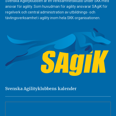
Svenska Agilityklubben är en verksamhetsklubb under SKK med
ansvar för agility. Som huvudman för agility ansvarar SAgiK för
regelverk och central administration av utbildnings- och
tävlingsverksamhet i agility inom hela SKK-organisationen.
Svenska Agilityklubbens kalender