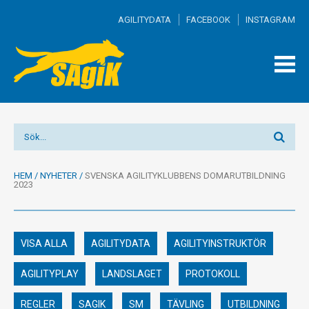
AGILITYDATA
FACEBOOK
INSTAGRAM
TOGG
MEN
HEM
/
NYHETER
/
SVENSKA AGILITYKLUBBENS DOMARUTBILDNING
2023
VISA ALLA
AGILITYDATA
AGILITYINSTRUKTÖR
AGILITYPLAY
LANDSLAGET
PROTOKOLL
REGLER
SAGIK
SM
TÄVLING
UTBILDNING