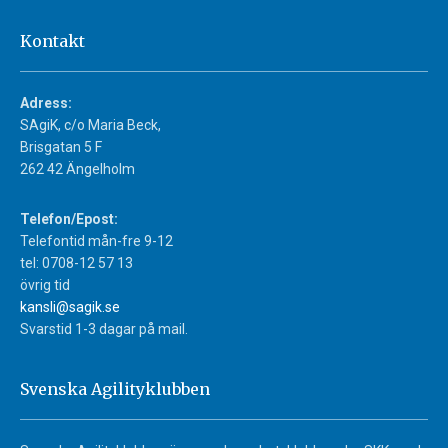
Kontakt
Adress:
SAgiK, c/o Maria Beck,
Brisgatan 5 F
262 42 Ängelholm
Telefon/Epost:
Telefontid mån-fre 9-12
tel: 0708-12 57 13
övrig tid
kansli@sagik.se
Svarstid 1-3 dagar på mail.
Svenska Agilityklubben