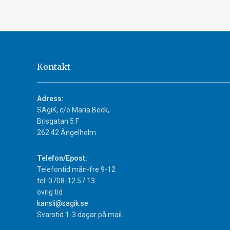
Kontakt
Adress:
SAgiK, c/o Maria Beck,
Brisgatan 5 F
262 42 Ängelholm
Telefon/Epost:
Telefontid mån-fre 9-12
tel: 0708-12 57 13
övrig tid
kansli@sagik.se
Svarstid 1-3 dagar på mail.