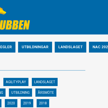
REGLER
UTBILDNINGAR
LANDSLAGET
NAC 202
AGILITYPLAY
LANDSLAGET
NG
UTBILDNING
ÅRSMÖTE
2020
2019
2018