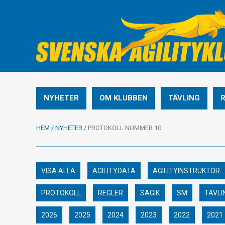
NYHETER
OM KLUBBEN
TÄVLING
HEM
/
NYHETER
/
PROTOKOLL NUMMER 10
VISA ALLA
AGILITYDATA
AGILITYINSTRUKTÖR
PROTOKOLL
REGLER
SAGIK
SM
TÄVLI
2026
2025
2024
2023
2022
2021