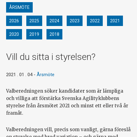
ÅRSMÖTE
2026
2025
2024
2023
2022
2021
2020
2019
2018
Vill du sitta i styrelsen?
2021 . 01 . 04
-
Årsmöte
Valberedningen söker kandidater som är lämpliga
och villiga att förstärka Svenska Agilityklubbens
styrelse från årsmötet 2021 och minst ett eller två år
framåt.
Valberedningen vill, precis som vanligt, gärna föreslå
en styrelse med bred variation – och gärna med