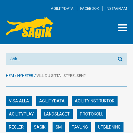
AGILITYDATA
FACEBOOK
INSTAGRAM
TOGG
MEN
HEM
/
NYHETER
/
VILL DU SITTA I STYRELSEN?
VISA ALLA
AGILITYDATA
AGILITYINSTRUKTÖR
AGILITYPLAY
LANDSLAGET
PROTOKOLL
REGLER
SAGIK
SM
TÄVLING
UTBILDNING