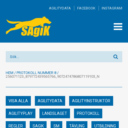
AGILITYDATA
FACEBOOK
INSTAGRAM
TOGG
MEN
HEM
/
PROTOKOLL NUMMER 8
/
256071123_879772439565766_9072474786807119103_N
VISA ALLA
AGILITYDATA
AGILITYINSTRUKTÖR
AGILITYPLAY
LANDSLAGET
PROTOKOLL
REGLER
SAGIK
SM
TÄVLING
UTBILDNING