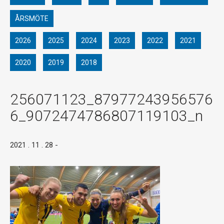
ÅRSMÖTE
2026
2025
2024
2023
2022
2021
2020
2019
2018
256071123_87977243956576
6_9072474786807119103_n
2021 . 11 . 28
-