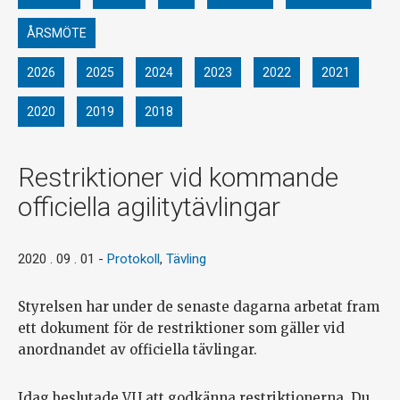
ÅRSMÖTE
2026
2025
2024
2023
2022
2021
2020
2019
2018
Restriktioner vid kommande
officiella agilitytävlingar
2020 . 09 . 01
-
Protokoll
,
Tävling
Styrelsen har under de senaste dagarna arbetat fram
ett dokument för de restriktioner som gäller vid
anordnandet av officiella tävlingar.
Idag beslutade VU att godkänna restriktionerna. Du