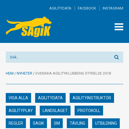
AGILITYDATA
FACEBOOK
INSTAGRAM
TOGG
MEN
HEM
/
NYHETER
/
SVENSKA AGILITYKLUBBENS STYRELSE 2018
VISA ALLA
AGILITYDATA
AGILITYINSTRUKTÖR
AGILITYPLAY
LANDSLAGET
PROTOKOLL
REGLER
SAGIK
SM
TÄVLING
UTBILDNING