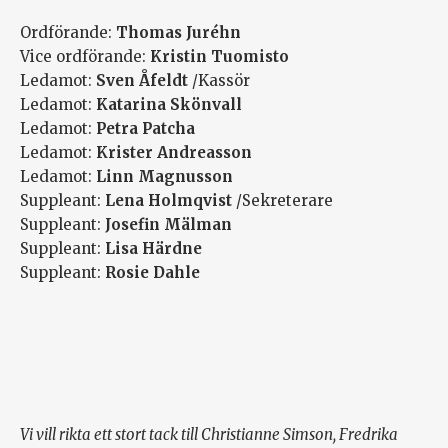
Ordförande:
Thomas Juréhn
Vice ordförande:
Kristin Tuomisto
Ledamot:
Sven Åfeldt
/Kassör
Ledamot:
Katarina Skönvall
Ledamot:
Petra Patcha
Ledamot:
Krister Andreasson
Ledamot:
Linn Magnusson
Suppleant:
Lena Holmqvist
/Sekreterare
Suppleant:
Josefin Mälman
Suppleant:
Lisa Härdne
Suppleant:
Rosie Dahle
Vi vill rikta ett stort tack till Christianne Simson, Fredrika