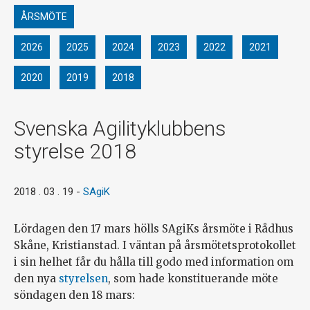
ÅRSMÖTE
2026
2025
2024
2023
2022
2021
2020
2019
2018
Svenska Agilityklubbens
styrelse 2018
2018 . 03 . 19
-
SAgiK
Lördagen den 17 mars hölls SAgiKs årsmöte i Rådhus
Skåne, Kristianstad. I väntan på årsmötetsprotokollet
i sin helhet får du hålla till godo med information om
den nya
styrelsen
, som hade konstituerande möte
söndagen den 18 mars: