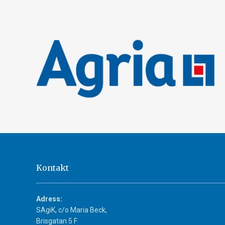
Kontakt
Adress:
SAgiK, c/o Maria Beck,
Brisgatan 5 F