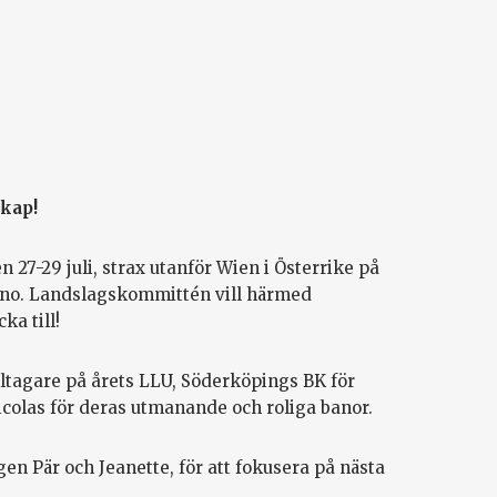
skap!
27-29 juli, strax utanför Wien i Österrike på
ino. Landslagskommittén vill härmed
ka till!
deltagare på årets LLU, Söderköpings BK för
colas för deras utmanande och roliga banor.
en Pär och Jeanette, för att fokusera på nästa