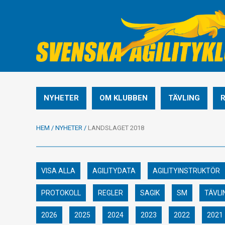
NYHETER
OM KLUBBEN
TÄVLING
HEM
/
NYHETER
/
LANDSLAGET 2018
VISA ALLA
AGILITYDATA
AGILITYINSTRUKTÖR
PROTOKOLL
REGLER
SAGIK
SM
TÄVLI
2026
2025
2024
2023
2022
2021