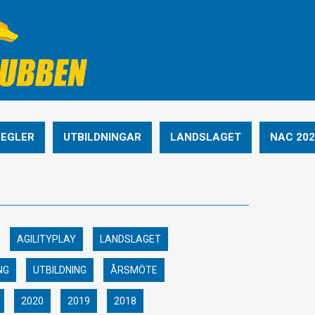
REGLER
UTBILDNINGAR
LANDSLAGET
NAC 202
AGILITYPLAY
LANDSLAGET
NG
UTBILDNING
ÅRSMÖTE
2020
2019
2018