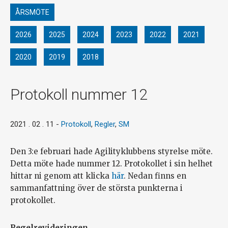
ÅRSMÖTE
2026
2025
2024
2023
2022
2021
2020
2019
2018
Protokoll nummer 12
2021 . 02 . 11
-
Protokoll
,
Regler
,
SM
Den 3:e februari hade Agilityklubbens styrelse möte.
Detta möte hade nummer 12. Protokollet i sin helhet
hittar ni genom att klicka
här
. Nedan finns en
sammanfattning över de största punkterna i
protokollet.
Regelrevideringen