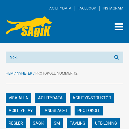
AGILITYDATA
FACEBOOK
INSTAGRAM
TOGG
MEN
HEM
/
NYHETER
/
PROTOKOLL NUMMER 12
VISA ALLA
AGILITYDATA
AGILITYINSTRUKTÖR
AGILITYPLAY
LANDSLAGET
PROTOKOLL
REGLER
SAGIK
SM
TÄVLING
UTBILDNING