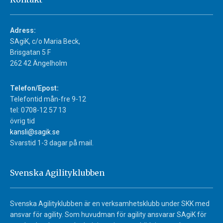
Adress:
SAgiK, c/o Maria Beck,
Brisgatan 5 F
262 42 Ängelholm
Telefon/Epost:
Telefontid mån-fre 9-12
tel: 0708-12 57 13
övrig tid
kansli@sagik.se
Svarstid 1-3 dagar på mail.
Svenska Agilityklubben
Svenska Agilityklubben är en verksamhetsklubb under SKK med
ansvar för agility. Som huvudman för agility ansvarar SAgiK för